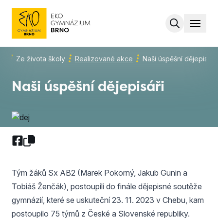
MENU
ka
Ze života školy
Realizované akce
Naši úspěšní dějepisáři
Naši úspěšní dějepisáři
Tým žáků Sx AB2 (Marek Pokorný, Jakub Gunin a
Tobiáš Ženčák), postoupili do finále dějepisné soutěže
gymnázií, které se uskuteční 23. 11. 2023 v Chebu, kam
postoupilo 75 týmů z České a Slovenské republiky.