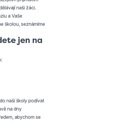
dělávají naši žáci.
áziu a Vaše
eme školou, seznámíme
dete jen na
h:
o naší školy podívat
rávě na dny
 předem, abychom se