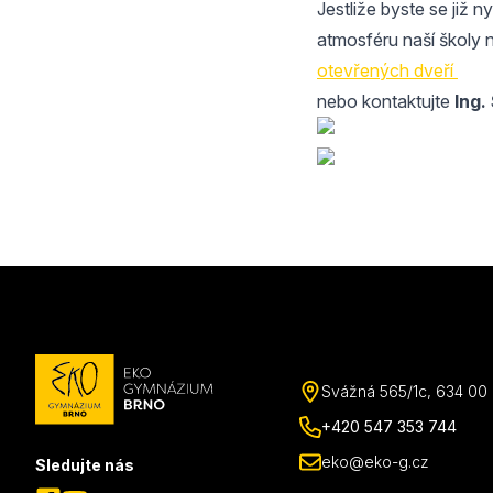
Jestliže byste se již n
atmosféru naší školy 
otevřených dveří
nebo kontaktujte
Ing.
Svážná 565/1c, 634 00 B
+420 547 353 744
eko@eko-g.cz
Sledujte nás