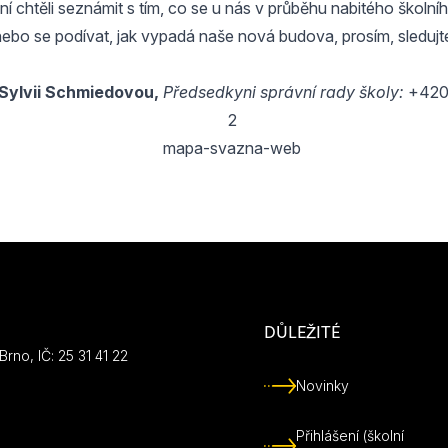
yní chtěli seznámit s tím, co se u nás v průběhu nabitého školní
nebo se podívat, jak vypadá naše nová budova, prosím, sledujt
 Sylvii Schmiedovou,
Předsedkyni správní rady školy:
+420
DŮLEŽITÉ
rno, IČ: 25 31 41 22
Novinky
Přihlášení (školní