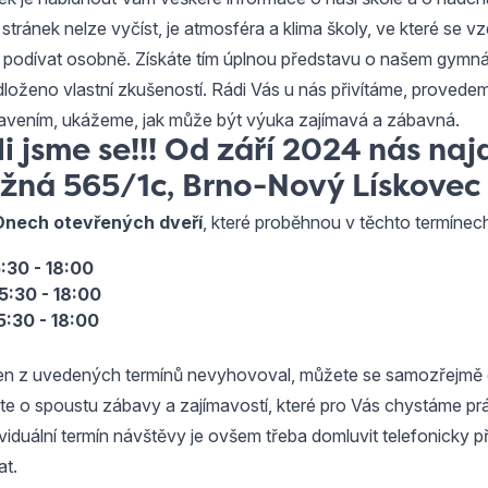
 stránek nelze vyčíst, je atmosféra a klima školy, ve které se vz
o podívat osobně. Získáte tím úplnou představu o našem gymn
loženo vlastní zkušeností. Rádi Vás u nás přivítáme, proved
bavením, ukážeme, jak může být výuka zajímavá a zábavná.
i jsme se!!! Od září 2024 nás naj
ážná 565/1c, Brno-Nový Lískovec
Dnech otevřených dveří
, které proběhnou v těchto termínec
5:30 - 18:00
15:30 - 18:00
5:30 - 18:00
en z uvedených termínů nevyhovoval, můžete se samozřejmě d
dete o spoustu zábavy a zajímavostí, které pro Vás chystáme p
ividuální termín návštěvy je ovšem třeba domluvit telefonicky
at.