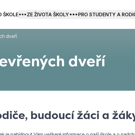
O ŠKOLE
ZE ŽIVOTA ŠKOLY
PRO STUDENTY A RODI
ch dveří
evřených dveří
odiče, budoucí žáci a žák
k je nabídnout Vám veškeré informace o naší škole a o nadchá