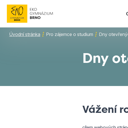
Úvodní stránka
Pro zájemce o studium
Dny otevřený
Dny ot
Vážení r
cílem webových stráne