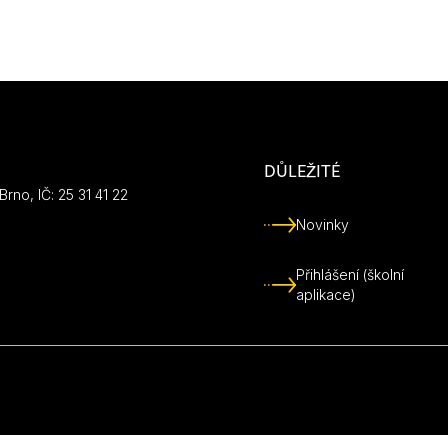
DŮLEŽITÉ
rno, IČ: 25 31 41 22
Novinky
Přihlášení (školní
aplikace)