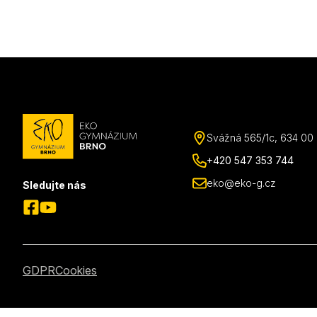
Svážná 565/1c, 634 00 B
+420 547 353 744
eko@eko-g.cz
Sledujte nás
GDPR
Cookies