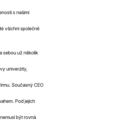
enosti s našimi
té všichni společně
za sebou už několik
y univerzity,
ní firmu. Současný CEO
sahem. Pod jejich
a nemusí být rovná