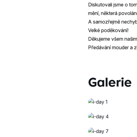
Diskutovali jsme o tom
mění, některá povolání
A samozřejmě nechybělo
Velké poděkování!
Děkujeme všem našim ú
Předávání mouder a zku
Galerie