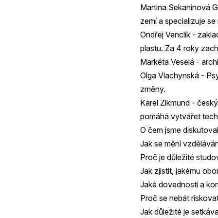
Martina Sekaninová Gr
zemí a specializuje se
Ondřej Venclík - zakla
plastu. Za 4 roky zachr
Markéta Veselá - archi
Olga Vlachynská - Psy
změny.
Karel Zikmund - český 
pomáhá vytvářet tech
O čem jsme diskutoval
Jak se mění vzdělávání
Proč je důležité studo
Jak zjistit, jakému ob
Jaké dovednosti a ko
Proč se nebát riskovat
Jak důležité je setkáva