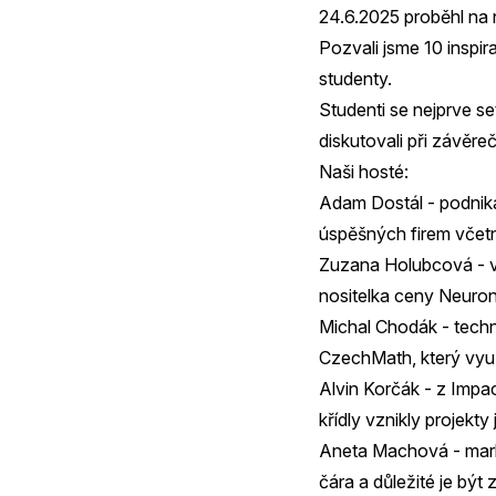
24.6.2025 proběhl na
Pozvali jsme 10 inspir
studenty.
Studenti se nejprve s
diskutovali při závěre
Naši hosté:
Adam Dostál - podnikat
úspěšných firem včetn
Zuzana Holubcová - vě
nositelka ceny Neuro
Michal Chodák - techno
CzechMath, který využ
Alvin Korčák - z Impa
křídly vznikly projekty
Aneta Machová - marke
čára a důležité je být 