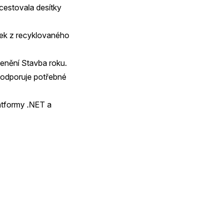
cestovala desítky
ytek z recyklovaného
cenění Stavba roku.
podporuje potřebné
latformy .NET a