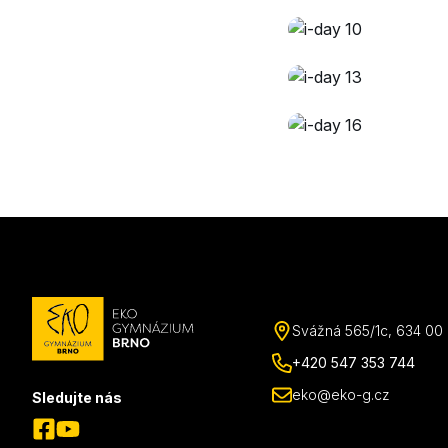
Svážná 565/1c, 634 00 B
+420 547 353 744
eko@eko-g.cz
Sledujte nás