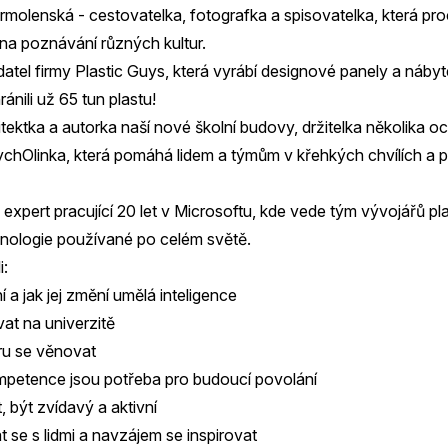
molenská - cestovatelka, fotografka a spisovatelka, která pro
 na poznávání různých kultur.
datel firmy Plastic Guys, která vyrábí designové panely a náb
ánili už 65 tun plastu!
tektka a autorka naší nové školní budovy, držitelka několika o
chOlinka, která pomáhá lidem a týmům v křehkých chvílích a 
expert pracující 20 let v Microsoftu, kde vede tým vývojářů p
nologie používané po celém světě.
i:
 a jak jej změní umělá inteligence
vat na univerzitě
oru se věnovat
mpetence jsou potřeba pro budoucí povolání
, být zvídavý a aktivní
t se s lidmi a navzájem se inspirovat