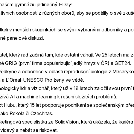
 našem gymnáziu jedinečný I-Day!
ativních osobností z různých oborů, aby se podělily o své zkuš
etkali v menších skupinkách se svými vybranými odborníky a po
čné panelové diskuzi.
el, který rád začíná tam, kde ostatní váhají. Ve 25 letech má 
ě GRIG (první firma popularizující jedlý hmyz v ČR) a GET24.
dkyně a odbornice v oblasti reprodukční biologie z Masarykov
n a L'Oréal-UNESCO Pro ženy ve vědě.
logický lídr a vizionář, který už v 18 letech založil svou prv
ívá AI a machine learning k řešení složitých problémů.
ct Hubu, který 15 let podporuje podnikání se společenským pře
 jako Rekola či Czechitas.
tingová specialistka ze SolidVision, která ukázala, že kariér
zvídavý a nebát se riskovat.