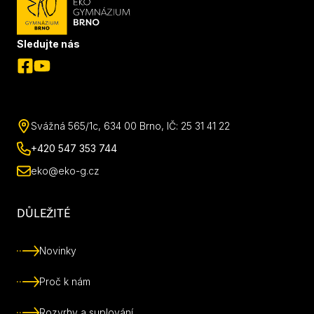
Sledujte nás
Svážná 565/1c, 634 00 Brno, IČ: 25 31 41 22
+420 547 353 744
eko@eko-g.cz
DŮLEŽITÉ
Novinky
Proč k nám
Rozvrhy a suplování